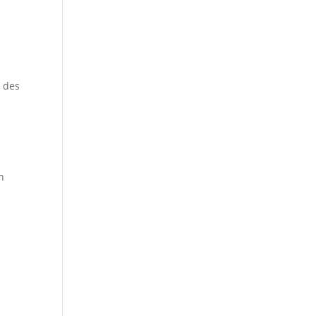
s des
n