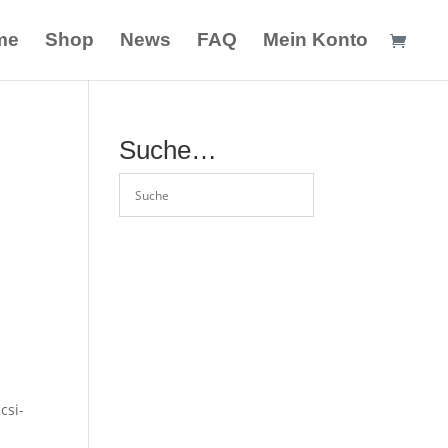
me
Shop
News
FAQ
Mein Konto
Suche…
csi-