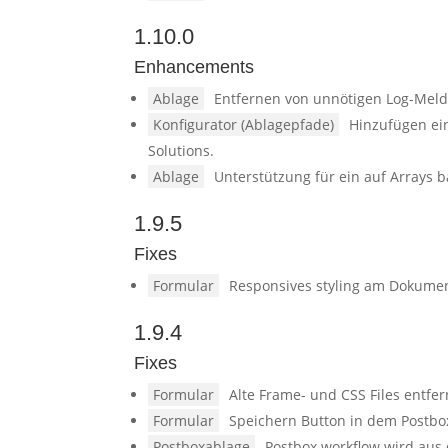
1.10.0
Enhancements
Ablage
Entfernen von unnötigen Log-Mel
Konfigurator (Ablagepfade)
Hinzufügen ei
Solutions.
Ablage
Unterstützung für ein auf Arrays b
1.9.5
Fixes
Formular
Responsives styling am Dokume
1.9.4
Fixes
Formular
Alte Frame- und CSS Files entfer
Formular
Speichern Button in dem Postbo
Postboxablage
Postbox workflow wird aus 