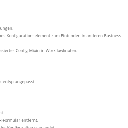
dungen.
nes Konfigurationselement zum Einbinden in anderen Business
asiertes Config-Mixin in Workflowknoten.
ntentyp angepasst
nt.
x-Formular entfernt.
der Konfiguration verwendet.