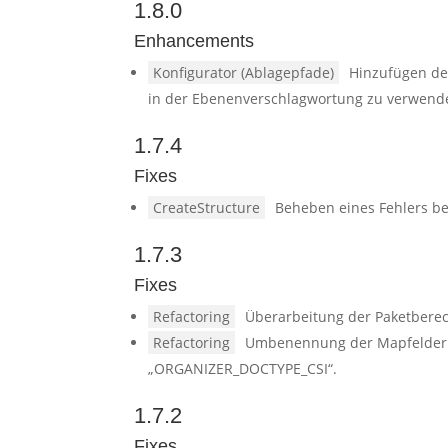
1.8.0
Enhancements
Konfigurator (Ablagepfade)
Hinzufügen de
in der Ebenenverschlagwortung zu verwend
1.7.4
Fixes
CreateStructure
Beheben eines Fehlers be
1.7.3
Fixes
Refactoring
Überarbeitung der Paketberec
Refactoring
Umbenennung der Mapfelder 
„ORGANIZER_DOCTYPE_CSI“.
1.7.2
Fixes