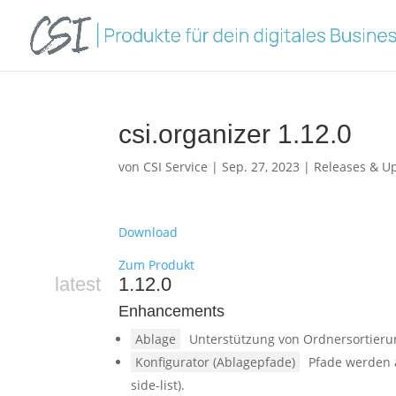
csi.organizer 1.12.0
von
CSI Service
|
Sep. 27, 2023
|
Releases & U
Download
Zum Produkt
latest
1.12.0
Enhancements
Ablage
Unterstützung von Ordnersortieru
Konfigurator (Ablagepfade)
Pfade werden a
side-list).