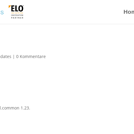
Ho
pdates
|
0 Kommentare
ol.common 1.23.