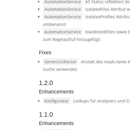
AutomationService
AS Status reflektiert de
AutomationService
isolatedFiles Attribut
AutomationService
isolatedProfiles Attrib
umbenannt
AutomationService
blacklistedFiles sowie 
zum Regelaufruf hinzugefügt
Fixes
GenericCollector
Anstatt des mask.name At
Suche verwendet.
1.2.0
Enhancements
Konfigurator
Lookups für Analyzers und Co
1.1.0
Enhancements