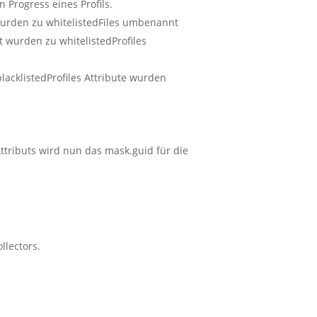
n Progress eines Profils.
 wurden zu whitelistedFiles umbenannt
ut wurden zu whitelistedProfiles
blacklistedProfiles Attribute wurden
tributs wird nun das mask.guid für die
llectors.