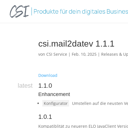
csi.mail2datev 1.1.1
von
CSI Service
|
Feb. 10, 2025
|
Releases & U
Download
latest
1.1.0
Enhancement
Konfigurator
Umstellen auf die neusten V
1.0.1
Kompatiblität zu neueren ELO JavaClient Ver