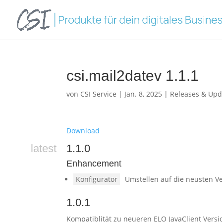
csi.mail2datev 1.1.1
von
CSI Service
|
Jan. 8, 2025
|
Releases & Upd
Download
latest
1.1.0
Enhancement
Konfigurator
Umstellen auf die neusten V
1.0.1
Kompatiblität zu neueren ELO JavaClient Ver