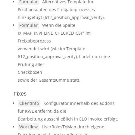
Formular
Alternatives Template für
Positionsdaten des Freigabeprozesses
hinzugefügt (612_position_approval_verify).
Formular
Wenn die Spalte
IX_MAP_INVI_LINE_CHECKED_CSI* im
Freigabeprozess
verwendet wird (wie im Template
612_position_approval_verify), findet nun eine
Prüfung aller
Checkboxen
sowie der Gesamtsumme statt.
Fixes
ClientInfo
Konfigurator innerhalb des addons
für KWL entfernt, da die
Bearbeitung ausschließlich in ELO invoice erfolgt.
Workflow
UserRolesToMap durch eigene
Funktion ersetzt, um handlebars in