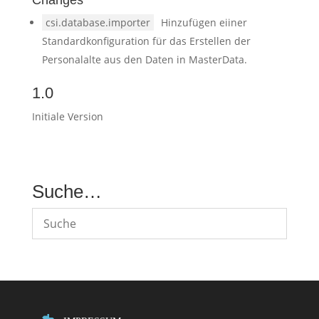
Changes
csi.database.importer
Hinzufügen eiiner
Standardkonfiguration für das Erstellen der
Personalalte aus den Daten in MasterData.
1.0
Initiale Version
Suche…