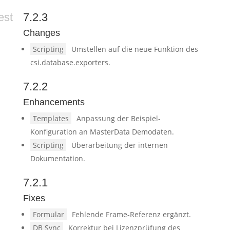
est
7.2.3
Changes
Scripting
Umstellen auf die neue Funktion des
csi.database.exporters.
7.2.2
Enhancements
Templates
Anpassung der Beispiel-
Konfiguration an MasterData Demodaten.
Scripting
Überarbeitung der internen
Dokumentation.
7.2.1
Fixes
Formular
Fehlende Frame-Referenz ergänzt.
DB Sync
Korrektur bei Lizenzprüfung des