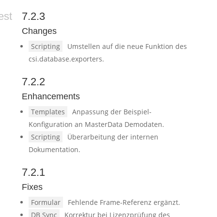
est
7.2.3
Changes
Scripting
Umstellen auf die neue Funktion des
csi.database.exporters.
7.2.2
Enhancements
Templates
Anpassung der Beispiel-
Konfiguration an MasterData Demodaten.
Scripting
Überarbeitung der internen
Dokumentation.
7.2.1
Fixes
Formular
Fehlende Frame-Referenz ergänzt.
DB Sync
Korrektur bei Lizenzprüfung des