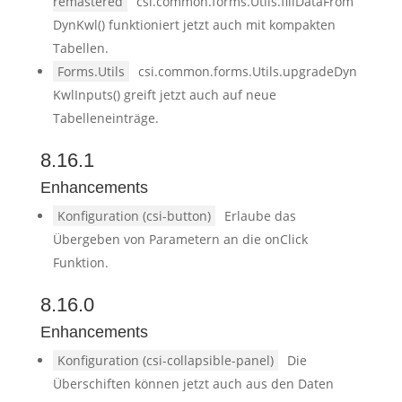
remastered
csi.common.forms.Utils.fillDataFrom
DynKwl() funktioniert jetzt auch mit kompakten
Tabellen.
Forms.Utils
csi.common.forms.Utils.upgradeDyn
KwlInputs() greift jetzt auch auf neue
Tabelleneinträge.
8.16.1
Enhancements
Konfiguration (csi-button)
Erlaube das
Übergeben von Parametern an die onClick
Funktion.
8.16.0
Enhancements
Konfiguration (csi-collapsible-panel)
Die
Überschiften können jetzt auch aus den Daten