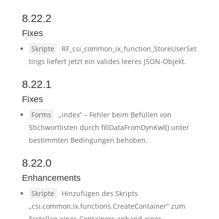
8.22.2
Fixes
Skripte
RF_csi_common_ix_function_StoreUserSet
tings liefert jetzt ein valides leeres JSON-Objekt.
8.22.1
Fixes
Forms
„index“ – Fehler beim Befüllen von
Stichwortlisten durch fillDataFromDynKwl() unter
bestimmten Bedingungen behoben.
8.22.0
Enhancements
Skripte
Hinzufügen des Skripts
„csi.common.ix.functions.CreateContainer“ zum
Erstellen eines Containers anhand eines