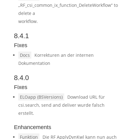
„RF_csi_common_ix_function_DeleteWorkflow“ to
delete a
workflow.
8.4.1
Fixes
Docs
Korrekturen an der internen
Dokumentation
8.4.0
Fixes
ELOapp (BSVersions)
Download URL für
csi.search, send and deliver wurde falsch
erstellt.
Enhancements
Funktion
Die RF ApplyDynKwl kann nun auch