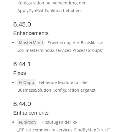
Konfiguration bei Verwendung der
ApplyDynKwl-Funktion behoben.
6.45.0
Enhancements
MasterMind
Erweiterung der Basisklasse
„csi.mastermind.ix.services.ProcessGroups“.
6.44.1
Fixes
ELOapp
Fehlende Module für die
BusinessSolution Konfiguration ergänzt.
6.44.0
Enhancements
Funktion
Hinzufügen der RF
„RF_csi_common_ix_services_FindByMapDirect“