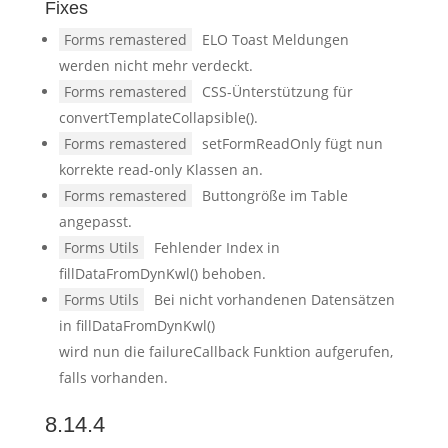
Fixes
Forms remastered
ELO Toast Meldungen
werden nicht mehr verdeckt.
Forms remastered
CSS-Ünterstützung für
convertTemplateCollapsible().
Forms remastered
setFormReadOnly fügt nun
korrekte read-only Klassen an.
Forms remastered
Buttongröße im Table
angepasst.
Forms Utils
Fehlender Index in
fillDataFromDynKwl() behoben.
Forms Utils
Bei nicht vorhandenen Datensätzen
in fillDataFromDynKwl()
wird nun die failureCallback Funktion aufgerufen,
falls vorhanden.
8.14.4