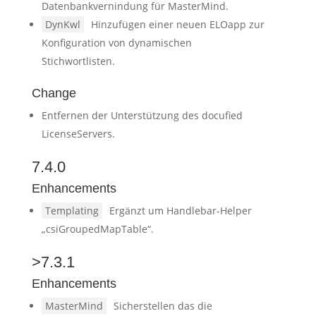
Datenbankvernindung für MasterMind.
DynKwl
Hinzufügen einer neuen ELOapp zur
Konfiguration von dynamischen
Stichwortlisten.
Change
Entfernen der Unterstützung des docufied
LicenseServers.
7.4.0
Enhancements
Templating
Ergänzt um Handlebar-Helper
„csiGroupedMapTable“.
>7.3.1
Enhancements
MasterMind
Sicherstellen das die