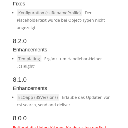
Fixes
Konfiguration (csiRenameProfile)
Der
Placeholdertext wurde bei Object-Typen nicht
angezeigt.
8.2.0
Enhancements
Templating
Ergänzt um Handlebar-Helper
„csiRight“
8.1.0
Enhancements
ELOapp (BSVersions)
Erlaube das Updaten von
csi.search, send and deliver.
8.0.0
Entfernt die Unterstützung für den alten docfied