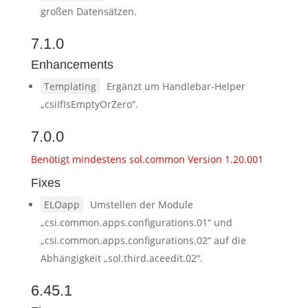
großen Datensätzen.
7.1.0
Enhancements
Templating
Ergänzt um Handlebar-Helper
„csiIfIsEmptyOrZero“.
7.0.0
Benötigt mindestens sol.common Version 1.20.001
Fixes
ELOapp
Umstellen der Module
„csi.common.apps.configurations.01“ und
„csi.common.apps.configurations.02“ auf die
Abhängigkeit „sol.third.aceedit.02“.
6.45.1