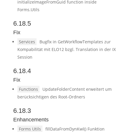
initializeImageFromGuid function inside
Forms.Utils
6.18.5
Fix
Services
Bugfix in GetWorkflowTemplates zur
Kompabilität mit ELO12 bzgl. Translation in der IX
Session
6.18.4
Fix
Functions
UpdateFolderContent erweitert um
berücksichtigen des Root-Ordners
6.18.3
Enhancements
Forms Utils
fillDataFromDynKwl() Funktion