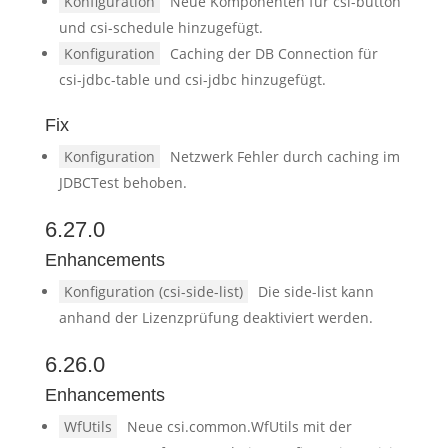
Konfiguration
Neue Komponenten für csi-button
und csi-schedule hinzugefügt.
Konfiguration
Caching der DB Connection für
csi-jdbc-table und csi-jdbc hinzugefügt.
Fix
Konfiguration
Netzwerk Fehler durch caching im
JDBCTest behoben.
6.27.0
Enhancements
Konfiguration (csi-side-list)
Die side-list kann
anhand der Lizenzprüfung deaktiviert werden.
6.26.0
Enhancements
WfUtils
Neue csi.common.WfUtils mit der