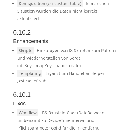
Konfiguration (csi-custom-table)
In manchen
Situation wurden die Daten nicht korrekt
aktualisiert.
6.10.2
Enhancements
Skripte
Hinzufügen von IX-Skripten zum Puffern
und Wiederherstellen von Sords
(objKeys, mapKeys, name, xdate).
Templating
Ergänzt um Handlebar-Helper
„csiPadLeftSub“
6.10.1
Fixes
Workflow
BS Baustein CheckDateBetween
umbenannt zu DecideTimeInterval und
Pflichtparameter objId für die RF entfernt