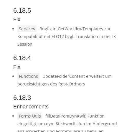
6.18.5
Fix
Services
Bugfix in GetWorkflowTemplates zur
Kompabilität mit ELO12 bzgl. Translation in der IX
Session
6.18.4
Fix
Functions
UpdateFolderContent erweitert um
berücksichtigen des Root-Ordners
6.18.3
Enhancements
Forms Utils
fillDataFromDynKwl() Funktion
eingefügt, um dyn. Stichwortlisten im Hintergrund
anzusprechen und Formmulare zu befüllen