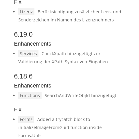
Fix
Lizenz
Berücksichtigung zusätzlicher Leer- und
Sonderzeichen im Namen des Lizenznehmers
6.19.0
Enhancements
Services
CheckXpath hinzugefügt zur
Validierung der XPath Syntax von Eingaben
6.18.6
Enhancements
Functions
SearchAndWriteObjId hinzugefügt
Fix
Forms
Added a trycatch block to
initializeImageFromGuid function inside
Forms.Utils